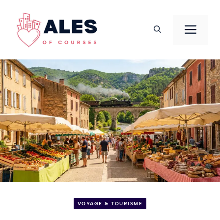
Aller
au
Men
contenu
VOYAGE & TOURISME