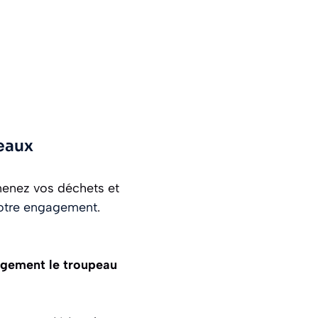
eaux
menez vos déchets et
otre engagement
.
rgement le troupeau