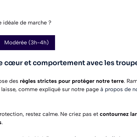
ée idéale de marche ?
Modérée (3h-4h)
e cœur et comportement avec les troup
pose des
règles strictes pour protéger notre terre
. Ra
 laisse, comme expliqué sur notre page
à propos de n
otection, restez calme. Ne criez pas et
contournez la
s
.