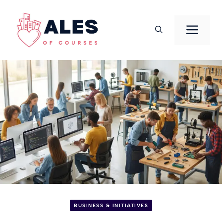
Aller
au
Men
contenu
BUSINESS & INITIATIVES