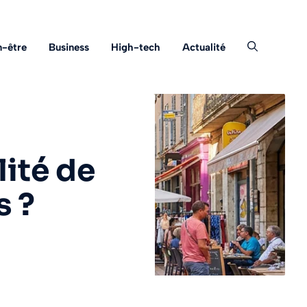
n-être
Business
High-tech
Actualité
lité de
s ?