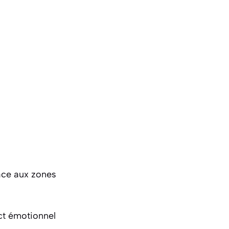
e
face aux zones
act émotionnel