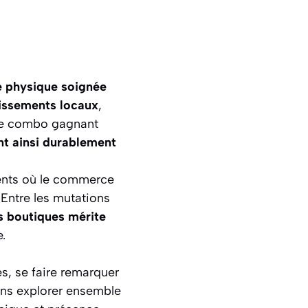
é physique soignée
lissements locaux
,
 Ce combo gagnant
t ainsi durablement
ents où le commerce
. Entre les mutations
os boutiques mérite
.
es, se faire remarquer
lons explorer ensemble