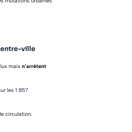
es mutations urbaines
entre-ville
 flux mais
n’arrêtent
ur les 1 857
 circulation.