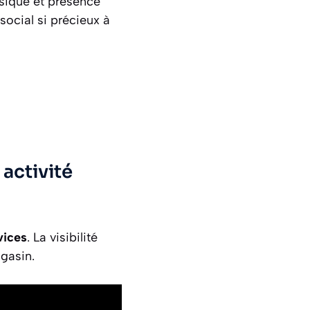
ysique et présence
 social si précieux à
activité
vices
. La visibilité
agasin.