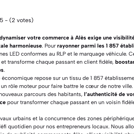
5 - (2 votes)
dynamiser votre commerce à Alès exige une visibilit
tale harmonieuse
. Pour
rayonner parmi les 1 857 étab
gnes LED conformes au RLP et le marquage véhicule.
s et transforme chaque passant en client fidèle,
boostan
es
.
 économique repose sur un tissu de 1 857 établissem
 un rôle moteur pour faire battre le cœur de notre ville
s nouveaux parcours des habitants,
l’authenticité de v
rce
pour transformer chaque passant en un voisin fidèle
ravaux urbains et la concurrence des zones périphériqu
défi quotidien pour nos entrepreneurs locaux. Nous al