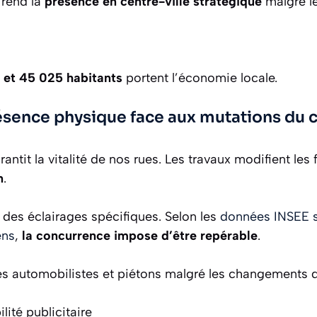
 rend la
présence en centre-ville stratégique
malgré l
 et 45 025 habitants
portent l’économie locale.
résence physique face aux mutations du c
arantit la vitalité de nos rues. Les travaux modifient les
n
.
es éclairages spécifiques. Selon les
données INSEE s
ens
,
la concurrence impose d’être repérable
.
es automobilistes et piétons malgré les changements de
lité publicitaire