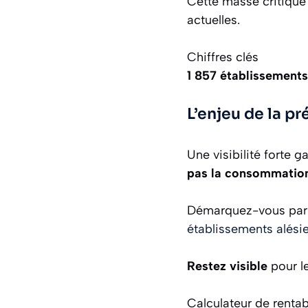
Cette masse critique
actuelles.
Chiffres clés
1 857 établissements
L’enjeu de la p
Une visibilité forte g
pas la consommatio
Démarquez-vous par d
établissements alési
Restez visible
pour l
Calculateur de rentabi