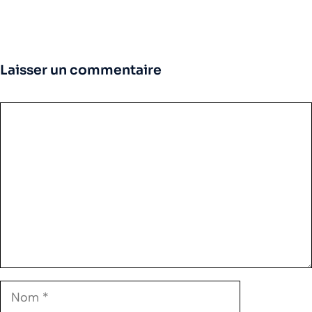
Laisser un commentaire
Commentaire
Nom