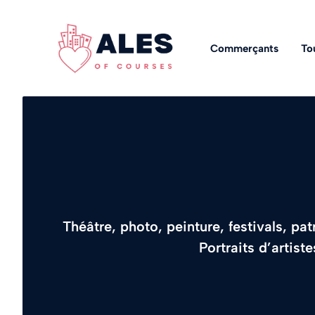
Aller
au
contenu
Commerçants
To
Théâtre, photo, peinture, festivals, pat
Portraits d’artist