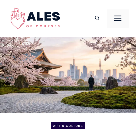
Aller
au
Men
contenu
ART & CULTURE