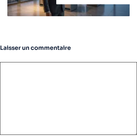
Laisser un commentaire
Commentaire