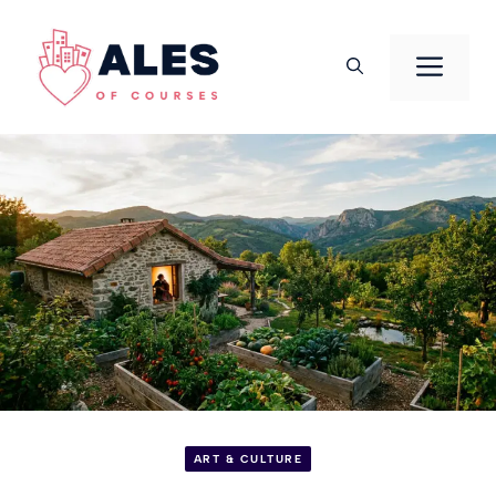
Aller
au
Men
contenu
ART & CULTURE