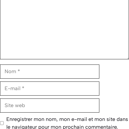
Nom
E-
mail
Site
web
Enregistrer mon nom, mon e-mail et mon site dans
le navigateur pour mon prochain commentaire.