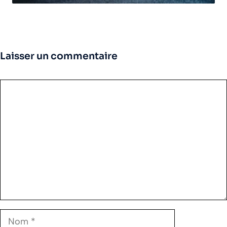
Laisser un commentaire
Commentaire
Nom