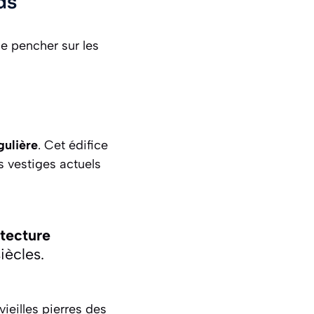
ds
se pencher sur les
gulière
. Cet édifice
s vestiges actuels
itecture
iècles.
 vieilles pierres des