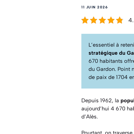
11 JUIN 2026
4.
L’essentiel à ret
stratégique du G
670 habitants off
du Gardon. Point m
de paix de 1704 en
Depuis 1962, la
popul
aujourd’hui 4 670 hab
d’Alès.
Pourtant, on travers