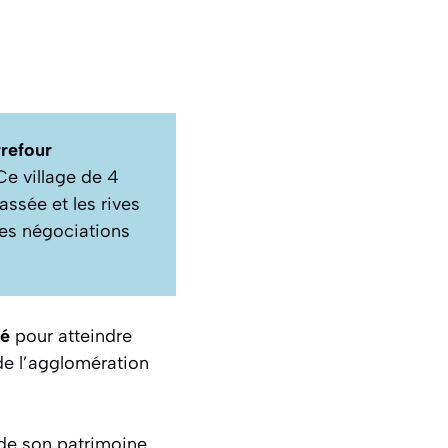
refour
Ce village de 4
ssée et les rives
des négociations
lé
pour atteindre
 de l’agglomération
de son patrimoine