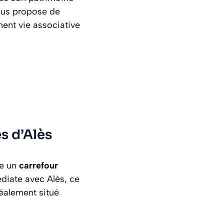
vous propose de
ment vie associative
s d’Alès
me un
carrefour
diate avec Alès, ce
déalement situé