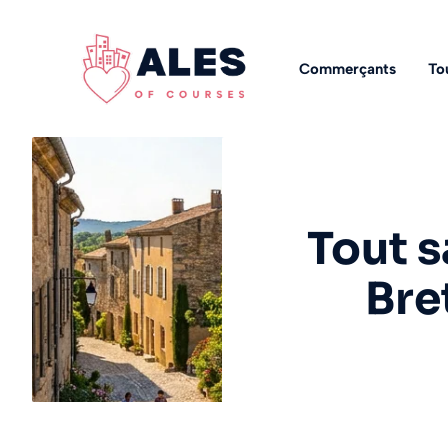
Aller
au
contenu
Commerçants
To
Tout s
Bre