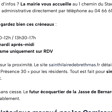
 d’infos ?
La mairie vous accueille
au 1 chemin du Sta
e administrative directement par téléphone au 04 66 6
,
gardez bien ces créneaux
:
0-12h / 13h30-17h
mardi après-midi
isme uniquement sur RDV
sur la proximité. Le site
sainthilairedebrethmas.fr
détail
résence 30 » pour les résidents. Tout est fait pour
si
t
.
ans cesse. Le
futur écoquartier de la Jasse de Berna
rablement.