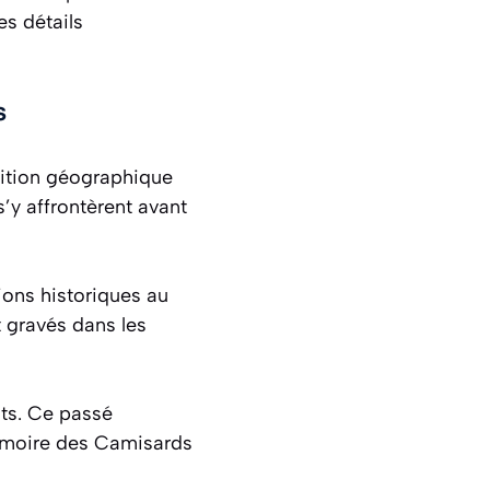
es détails
s
sition géographique
s’y affrontèrent avant
ions historiques au
t gravés dans les
nts. Ce passé
émoire des Camisards