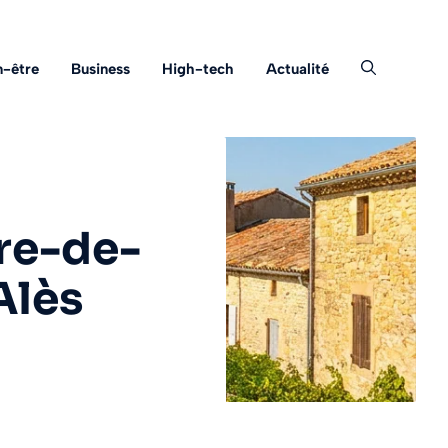
n-être
Business
High-tech
Actualité
ire-de-
Alès