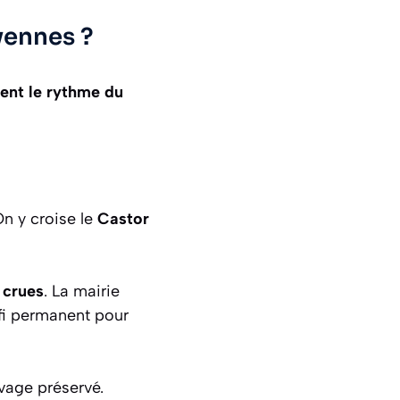
vennes ?
tent le rythme du
n y croise le
Castor
 crues
. La mairie
défi permanent pour
vage préservé.