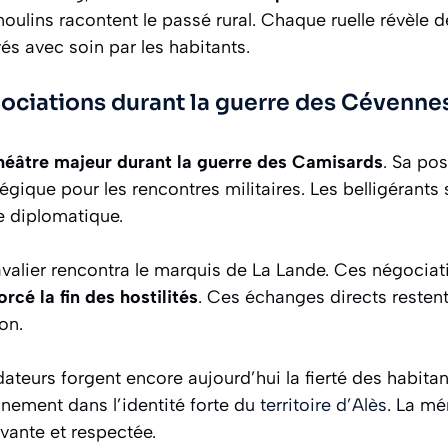
ulins racontent le passé rural. Chaque ruelle révèle d
s avec soin par les habitants.
gociations durant la guerre des Cévenne
héâtre majeur durant la guerre des Camisards
. Sa po
atégique pour les rencontres militaires. Les belligérants 
e diplomatique.
valier rencontra le marquis de La Lande. Ces négociat
rcé la fin des hostilités
. Ces échanges directs resten
on.
teurs forgent encore aujourd’hui la fierté des habita
einement dans l’identité forte du
territoire d’Alès
. La m
vivante et respectée.