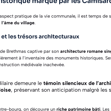
historique marqué par les Camisar
’aspect pratique de la vie communale, il est temps de 
 l’âme du village
.
 et les trésors architecturaux
e de Brethmas captive par son
architecture romane sin
 fièrement à l’inventaire des monuments historiques. Se
struction médiévale inachevée.
Hilaire demeure le
témoin silencieux de l’arch
doise
, préservant son anticipation malgré les s
entre-bourg, on découvre un
riche patrimoine bâti
. Les