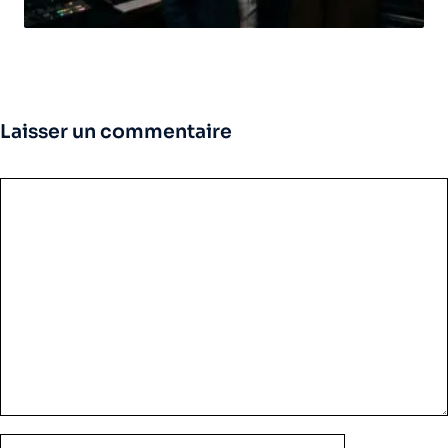
Laisser un commentaire
Commentaire
Nom