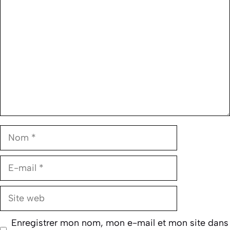
Commentaire
Nom
E-
mail
Site
web
Enregistrer mon nom, mon e-mail et mon site dans