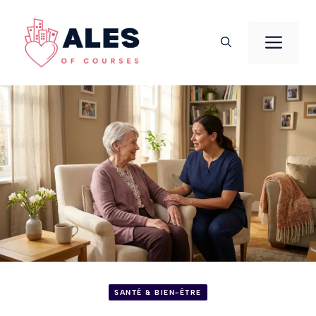
Aller
au
Men
contenu
SANTÉ & BIEN-ÊTRE