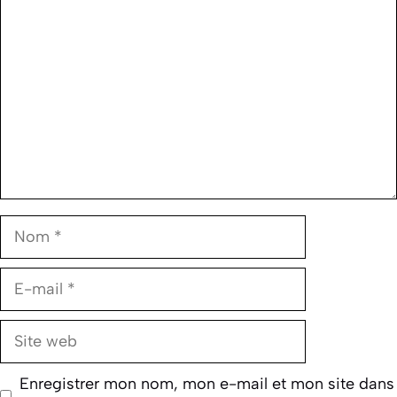
Nom
E-
mail
Site
web
Enregistrer mon nom, mon e-mail et mon site dans