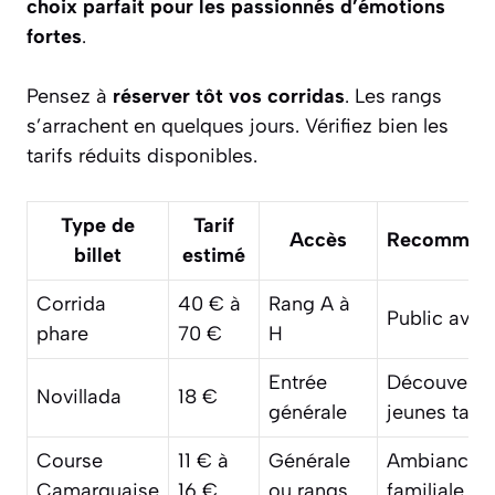
choix parfait pour les passionnés d’émotions
fortes
.
Pensez à
réserver tôt vos corridas
. Les rangs
s’arrachent en quelques jours. Vérifiez bien les
tarifs réduits disponibles.
Type de
Tarif
Accès
Recommand
billet
estimé
Corrida
40 € à
Rang A à
Public avert
phare
70 €
H
Entrée
Découverte
Novillada
18 €
générale
jeunes talen
Course
11 € à
Générale
Ambiance
Camarguaise
16 €
ou rangs
familiale