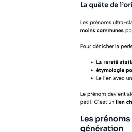
La quête de l’or
Les prénoms ultra-cl
moins communes
pou
Pour dénicher la perle
La rareté stat
étymologie poé
Le lien avec u
Le prénom devient alo
petit. C’est un
lien c
Les prénoms 
génération