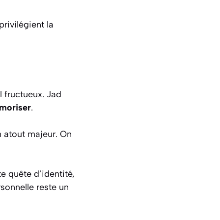
rivilégient la
l fructueux. Jad
émoriser
.
un atout majeur. On
e quête d’identité,
ersonnelle reste un