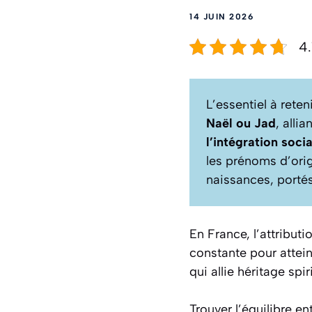
14 JUIN 2026
4.
L’essentiel à rete
Naël ou Jad
, alli
l’intégration soci
les prénoms d’ori
naissances, porté
En France, l’attribu
constante pour attei
qui allie héritage spi
Trouver l’équilibre en