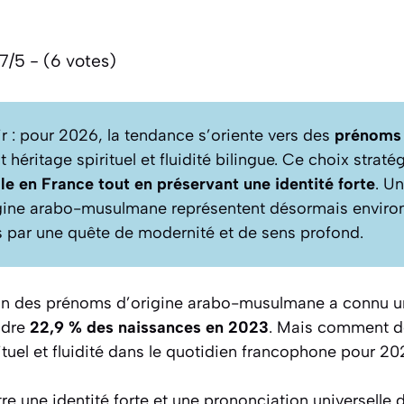
7/5 - (6 votes)
nir : pour 2026, la tendance s’oriente vers des
prénoms
ant héritage spirituel et fluidité bilingue. Ce choix strat
ale en France tout en préservant une identité forte
. Un
gine arabo-musulmane représentent désormais enviro
s par une quête de modernité et de sens profond.
tion des prénoms d’origine arabo-musulmane a connu 
ndre
22,9 % des naissances en 2023
. Mais comment dé
rituel et fluidité dans le quotidien francophone pour 20
tre une identité forte et une prononciation universelle 