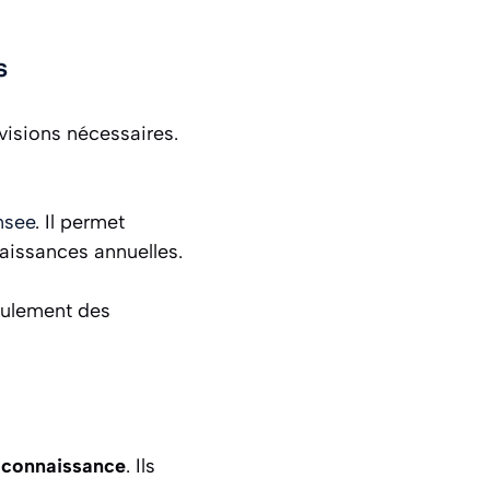
s
visions nécessaires.
nsee
. Il permet
naissances annuelles.
seulement des
la connaissance
. Ils