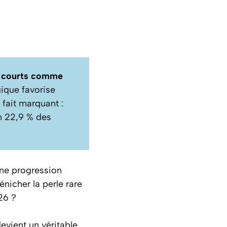
 courts comme
égique favorise
 fait marquant :
n 22,9 % des
une progression
nicher la perle rare
26 ?
devient un véritable