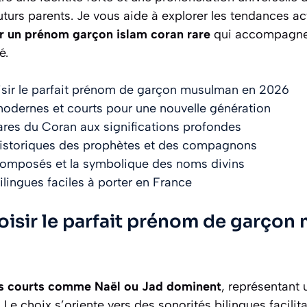
uturs parents. Je vous aide à explorer les tendances act
ir un prénom garçon islam coran rare
qui accompagner
é.
ir le parfait prénom de garçon musulman en 2026
odernes et courts pour une nouvelle génération
res du Coran aux significations profondes
istoriques des prophètes et des compagnons
omposés et la symbolique des noms divins
lingues faciles à porter en France
sir le parfait prénom de garçon
 courts
comme Naël ou Jad dominent
, représentant 
Le choix s’oriente vers des sonorités bilingues facilita