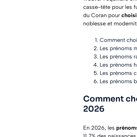
casse-tête pour les f
du Coran pour
chois
noblesse et modernit
Comment chois
Les prénoms m
Les prénoms ra
Les prénoms h
Les prénoms c
Les prénoms bi
Comment choi
2026
En 2026, les
prénoms
11,7% des naissances. 