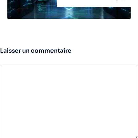
Laisser un commentaire
Commentaire