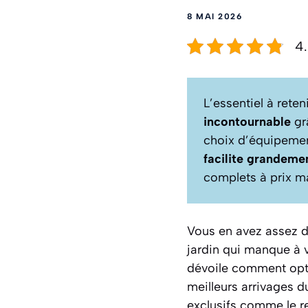
8 MAI 2026
4.
L’essentiel à rete
incontournable
grâ
choix d’équipement
facilite grandeme
complets à prix ma
Vous en avez assez de
jardin qui manque à v
dévoile comment optim
meilleurs arrivages d
exclusifs comme le re