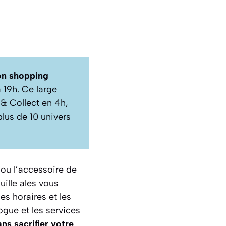
on shopping
 19h. Ce large
 & Collect en 4h,
lus de 10 univers
 ou l’accessoire de
uille ales vous
s horaires et les
ogue et les services
ns sacrifier votre