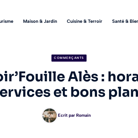
urisme
Maison & Jardin
Cuisine & Terroir
Santé & Bie
COMMERÇANTS
ir’Fouille Alès : hor
ervices et bons pla
Ecrit par
Romain