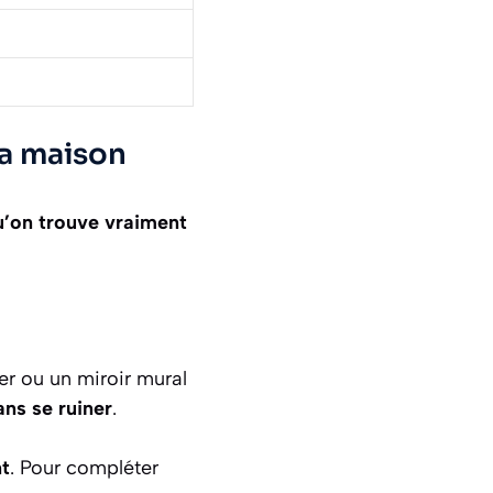
la maison
u’on trouve vraiment
er ou un miroir mural
ns se ruiner
.
nt
. Pour compléter