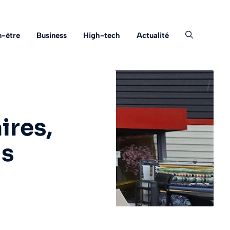
n-être
Business
High-tech
Actualité
aires,
ns