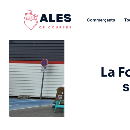
Aller
au
contenu
Commerçants
To
La Fo
s