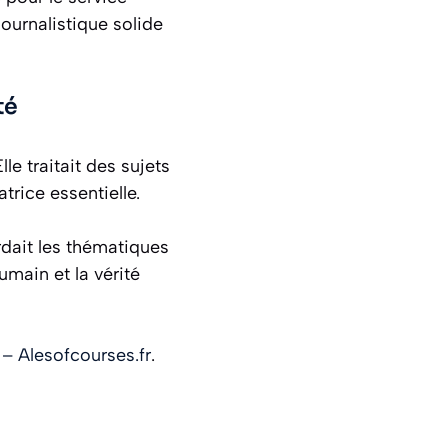
ournalistique solide
té
lle traitait des sujets
rice essentielle.
rdait les thématiques
humain et la vérité
 – Alesofcourses.fr
.