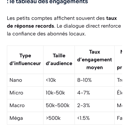
: le tableau des engagements
Les petits comptes affichent souvent des
taux
de réponse records
. Le dialogue direct renforce
la confiance des abonnés locaux.
Taux
Niv
Type
Taille
d’engagement
d
d’influenceur
d’audience
moyen
prox
Nano
<10k
8-10%
Très 
Micro
10k-50k
4-7%
Élev
Macro
50k-500k
2-3%
Moy
Méga
>500k
<1.5%
Faibl