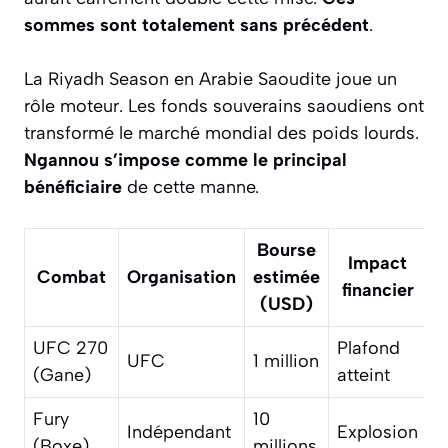
sommes sont totalement sans précédent
.
La Riyadh Season en Arabie Saoudite joue un
rôle moteur. Les fonds souverains saoudiens ont
transformé le marché mondial des poids lourds.
Ngannou s’impose comme le principal
bénéficiaire
de cette manne.
Bourse
Impact
Combat
Organisation
estimée
financier
(USD)
UFC 270
Plafond
UFC
1 million
(Gane)
atteint
Fury
10
Indépendant
Explosion
(Boxe)
millions